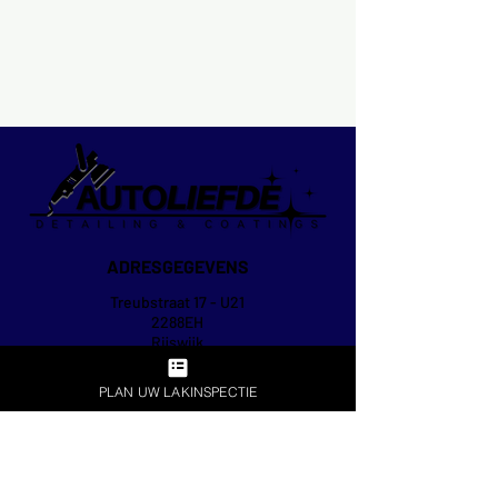
ADRESGEGEVENS
Treubstraat 17 - U21
2288EH
Rijswijk
OPENINGSTIJDEN
PLAN UW LAKINSPECTIE
Ma t/m Za
Op afspraak
a.u.b. altijd eerst even bellen voor de zekerheid
CONTACTGEGEVENS