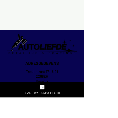
ADRESGEGEVENS
Treubstraat 17 - U21
2288EH
Rijswijk
OPENINGSTIJDEN
PLAN UW LAKINSPECTIE
Ma t/m Za
Op afspraak
a.u.b. altijd eerst even bellen voor de zekerheid
CONTACTGEGEVENS