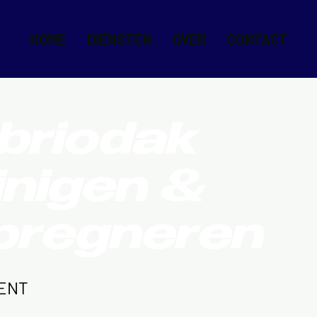
HOME
DIENSTEN
OVER
CONTACT
briodak
inigen &
pregneren
ENT