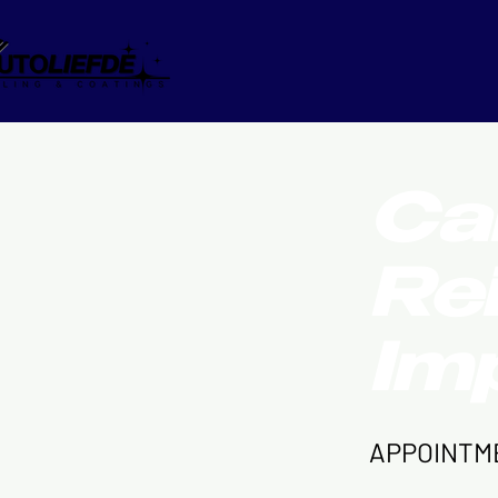
Ca
Re
Im
APPOINTM