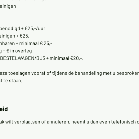
reinigen
 benodigd + €25,-/uur
inigen + €25,-
nharen + minimaal € 25,-
g + € in overleg
/BESTELWAGEN/BUS + minimaal €20,-.
eze toeslagen vooraf of tijdens de behandeling met u besproken
t te staan.
eid
ak wilt verplaatsen of annuleren, neemt u dan even telefonisch