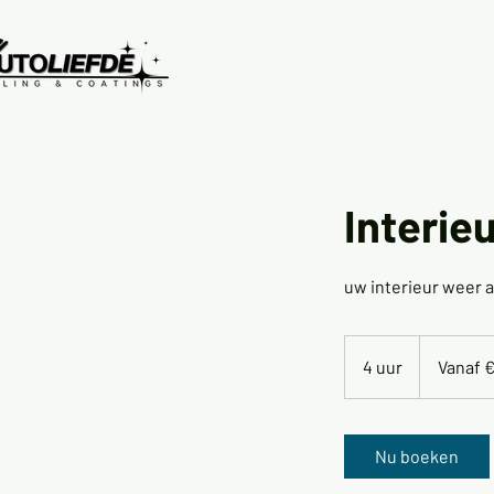
Interie
uw interieur weer 
Vanaf
€
4 uur
4
Vanaf €
125,-
u
u
r
Nu boeken